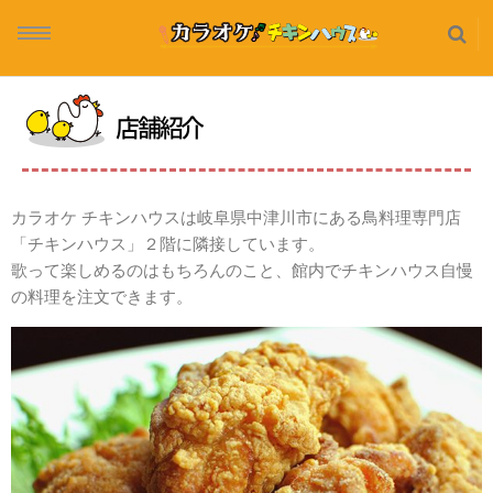
ホーム
店舗紹介
店舗紹介
カラオケ チキンハウスは岐阜県中津川市にある鳥料理専門店
「チキンハウス」２階に隣接しています。
ご予約・お問い合せ
歌って楽しめるのはもちろんのこと、館内でチキンハウス自慢
の料理を注文できます。
ルーム紹介
フード・ドリンクメニュー